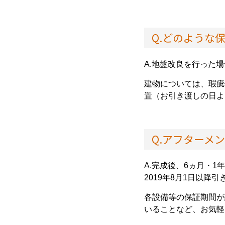
Q.どのような
A.地盤改良を行った場
建物については、瑕疵
置（お引き渡しの日よ
Q.アフターメ
A.完成後、6ヵ月・1
2019年8月1日以降
各設備等の保証期間が
いることなど、お気軽