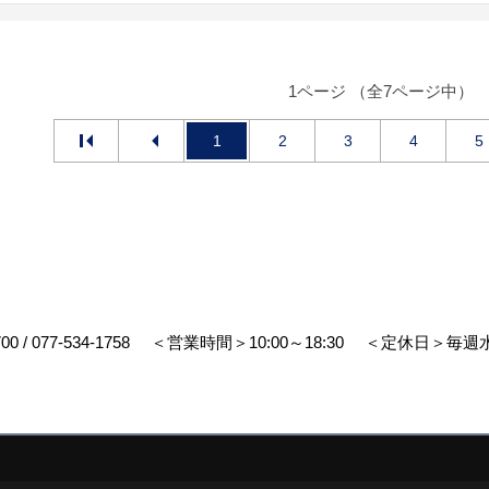
1ページ （全7ページ中）
1
2
3
4
5
700
/
077-534-1758
＜営業時間＞10:00～18:30
＜定休日＞毎週水
リエイト