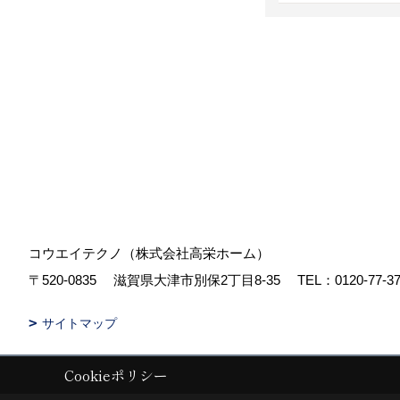
コウエイテクノ（株式会社高栄ホーム）
〒520-0835
滋賀県大津市別保2丁目8-35
TEL：
0120-77-3
サイトマップ
Cookieポリシー
Copyright (c) koueihome. All Rights Reserved.
|
Produced by
ゴデスク